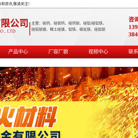
息和资讯,敬请关注！
咨
有限公司
|
主营：硅钙、硅钡钙、硅钙钡、硅铝/硅铝铁、
139
硅铝钡镁、稀土硅镁、铝铁、硫化铁、硅铝钡
O., LTD
38
产品中心
厂容厂貌
视频中心
联