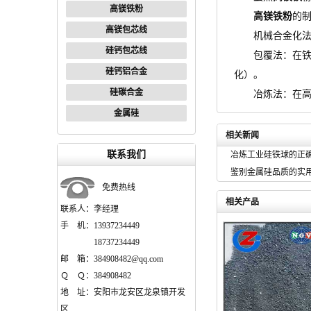
高镁铁粉
高镁铁粉
的
高镁包芯线
机械合金化法：
硅钙包芯线
包覆法：在铁粉表
硅钙铝合金
化）。
硅碳合金
冶炼法：在高
金属硅
相关新闻
联系我们
冶炼工业硅铁球的正
鉴别金属硅品质的实
免费热线
相关产品
联系人：李经理
手 机：13937234449
18737234449
邮 箱：384908482@qq.com
Ｑ Ｑ：384908482
地 址：安阳市龙安区龙泉镇开发
区