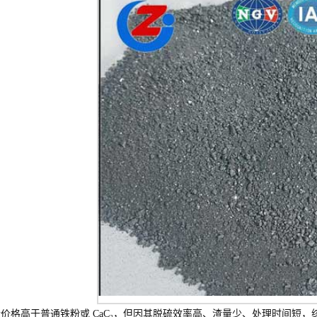
价格高于普通铁粉或 CaC₂，但因其脱硫效率高、渣量少、处理时间短，综