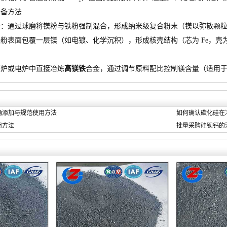
制备方法
通过球磨将镁粉与铁粉强制混合，形成纳米级复合粉末（镁以弥散颗粒
面包覆一层镁（如电镀、化学沉积），形成核壳结构（芯为 Fe，壳为
炉或电炉中直接冶炼
高镁铁
合金，通过调节原料配比控制镁含量（适用
确添加与规范使用方法
如何确认碳化硅在
用方法
批量采购硅钡钙的