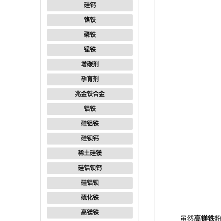
硅钙
铬铁
磷铁
锰铁
增碳剂
孕育剂
兆金铁合金
铝铁
硅铝铁
硅钡钙
稀土硅镁
硅铝钡钙
硅铝钡
硫化铁
高镁铁
虽然
高镁铁
粉