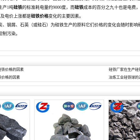
生产1吨
硅铁
的标准耗电量约9000度，而
硅铁
成本的百分之九十也是电费
异及电价上涨都是
硅铁价格
变化的主要因素。
炭、钢屑、石英（或硅石）为硅铁生产的原料它们价格的变化会随时影响
控制污染。
硅铁价格的因素
硅铁厂家在生产硅
铁价格的因素
冶炼工业硅铁球的