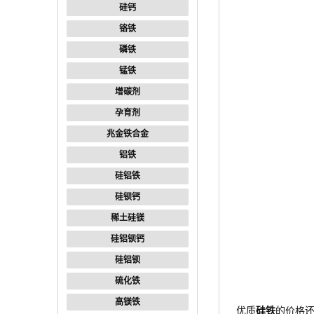
硅钙
铬铁
磷铁
锰铁
增碳剂
孕育剂
兆金铁合金
铝铁
硅铝铁
硅钡钙
稀土硅镁
硅铝钡钙
硅铝钡
硫化铁
高镁铁
优质
硅铁
的价格