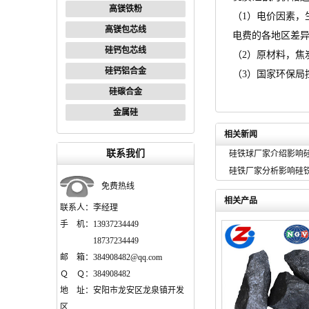
高镁铁粉
（1）电价因素，
高镁包芯线
电费的各地区差
硅钙包芯线
（2）原材料，焦
硅钙铝合金
（3）国家环保局
硅碳合金
金属硅
相关新闻
联系我们
硅铁球厂家介绍影响
硅铁厂家分析影响硅
免费热线
相关产品
联系人：李经理
手 机：13937234449
18737234449
邮 箱：384908482@qq.com
Ｑ Ｑ：384908482
地 址：安阳市龙安区龙泉镇开发
区