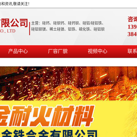
息和资讯,敬请关注！
咨
有限公司
|
主营：硅钙、硅钡钙、硅钙钡、硅铝/硅铝铁、
139
硅铝钡镁、稀土硅镁、铝铁、硫化铁、硅铝钡
O., LTD
38
产品中心
厂容厂貌
视频中心
联