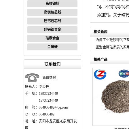
高镁铁粉
钢、不锈钢等钢
高镁包芯线
添加剂。关于
硅
硅钙包芯线
硅钙铝合金
相关新闻
硅碳合金
冶炼工业硅铁球的正
金属硅
鉴别金属硅品质的实
相关产品
联系我们
免费热线
联系人：李经理
手 机：13937234449
18737234449
邮 箱：384908482@qq.com
Ｑ Ｑ：384908482
地 址：安阳市龙安区龙泉镇开发
区