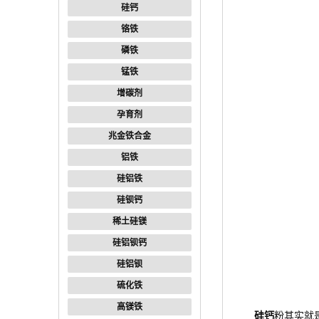
硅钙
铬铁
磷铁
锰铁
增碳剂
孕育剂
兆金铁合金
铝铁
硅铝铁
硅钡钙
稀土硅镁
硅铝钡钙
硅铝钡
硫化铁
高镁铁
硅钙
粉其实就