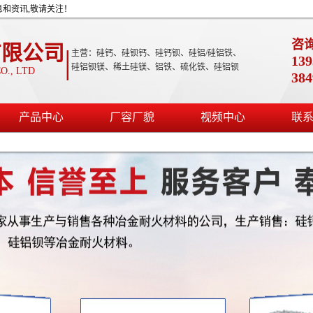
息和资讯,敬请关注！
咨
有限公司
|
主营：硅钙、硅钡钙、硅钙钡、硅铝/硅铝铁、
139
硅铝钡镁、稀土硅镁、铝铁、硫化铁、硅铝钡
O., LTD
38
产品中心
厂容厂貌
视频中心
联