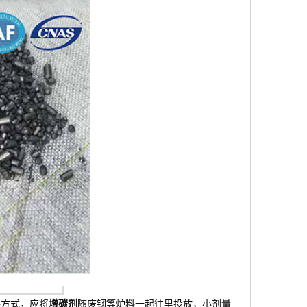
料方式，应将
增碳剂
随废钢等炉料一起往里投放，小剂量