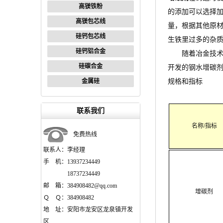
高镁铁粉
的添加可以选择
高镁包芯线
量，根据其他原
硅钙包芯线
生铁里过多的杂
硅钙铝合金
随着冶金技
硅碳合金
开发的钢水增碳
金属硅
规格和指标
联系我们
名称/指标
免费热线
联系人：李经理
手 机：13937234449
18737234449
邮 箱：384908482@qq.com
增碳剂
Ｑ Ｑ：384908482
地 址：安阳市龙安区龙泉镇开发
区