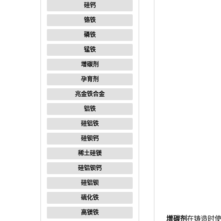
硅钙
铬铁
磷铁
锰铁
增碳剂
孕育剂
兆金铁合金
铝铁
硅铝铁
硅钡钙
稀土硅镁
硅铝钡钙
硅铝钡
硫化铁
高镁铁
增碳剂
在铸造时