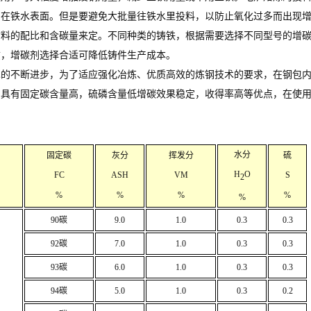
加在铁水表面。但是要避免大批量往铁水里投料，以防止氧化过多而出现
材料的配比和含碳量来定。不同种类的铸铁，根据需要选择不同型号的增
质，增碳剂选择合适可降低铸件生产成本。
术的不断进步，为了适应强化冶炼、优质高效的炼钢技术的要求，在钢包
剂具有固定碳含量高，硫磷含量低增碳效果稳定，收得率高等优点，在使
水分
固定碳
灰分
挥发分
硫
H
O
FC
ASH
VM
S
2
%
%
%
%
%
90碳
9.0
1.0
0.3
0.3
92碳
7.0
1.0
0.3
0.3
93碳
6.0
1.0
0.3
0.3
94碳
5.0
1.0
0.3
0.2