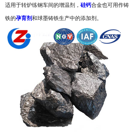
适用于转炉练钢车间的增温剂，
硅钙
合金也可用作铸
铁的
孕育剂
和球墨铸铁生产中的添加剂。